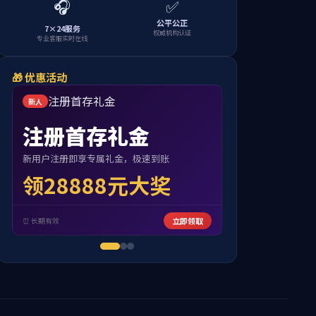
官网 - PlayAce
0902001613号