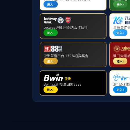
本站访问量：
地址：山西省太原